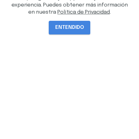
experiencia. Puedes obtener más información
en nuestra
Política de Privacidad
.
ENTENDIDO
Plan Pro
Ideal para campañas, promociones o
captación de clientes, estructurada
como landing, con secciones
optimizadas para conversión