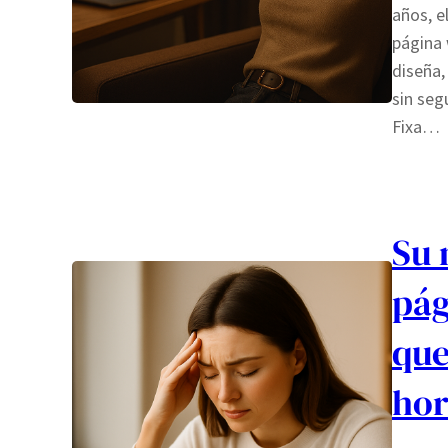
años, e
página 
diseña,
sin seg
Fixa…
Su 
pág
que
hor