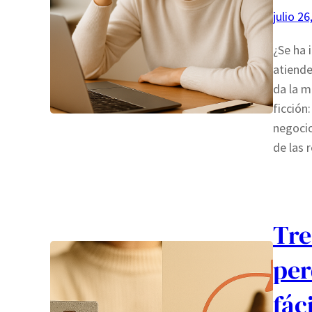
julio 26
¿Se ha
atiende
da la m
ficción
negocio
de las
Tre
per
fác