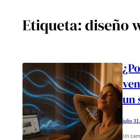
Etiqueta:
diseño 
¿Po
ven
un 
julio 31
Un camb