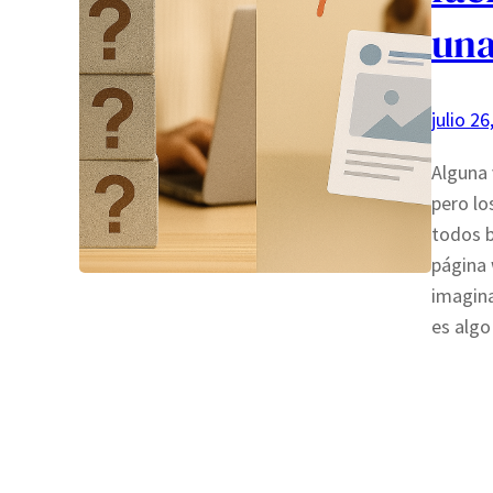
una
julio 26
Alguna 
pero lo
todos b
página 
imagin
es algo